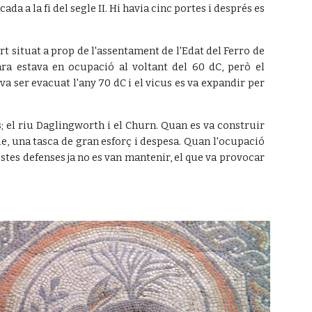
da a la fi del segle II. Hi havia cinc portes i després es
t situat a prop de l'assentament de l'Edat del Ferro de
a estava en ocupació al voltant del 60 dC, però el
va ser evacuat l'any 70 dC i el vicus es va expandir per
; el riu Daglingworth i el Churn. Quan es va construir
le, una tasca de gran esforç i despesa. Quan l'ocupació
tes defenses ja no es van mantenir, el que va provocar