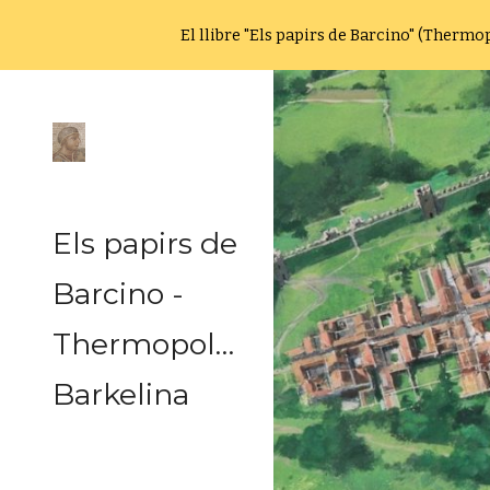
El llibre "Els papirs de Barcino" (Therm
Sk
Els papirs de
Barcino -
Thermopolium
Barkelina