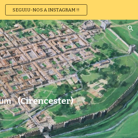
SEGUIU-NOS A INSTAGRAM !!
ion
rum
(Cirencester)
m