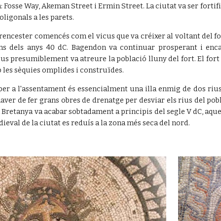
 Fosse Way, Akeman Street i Ermin Street. La ciutat va ser fortifica
oligonals a les parets.
rencester comencés com el vicus que va créixer al voltant del for
s dels anys 40 dC. Bagendon va continuar prosperant i encar
us presumiblement va atreure la població lluny del fort. El fort 
b les sèquies omplides i construïdes.
per a l'assentament és essencialment una illa enmig de dos rius
aver de fer grans obres de drenatge per desviar els rius del pob
Bretanya va acabar sobtadament a principis del segle V dC, aques
ieval de la ciutat es reduís a la zona més seca del nord.