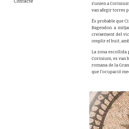
Contacte
s'unien a Corinium:
van afegir torres p
És probable que Ci
Bagendon a mitjan
creixement del vic
omplir el buit, am
La zona escollida 
Corinium, es van h
romana de la Gran 
que l'ocupació med