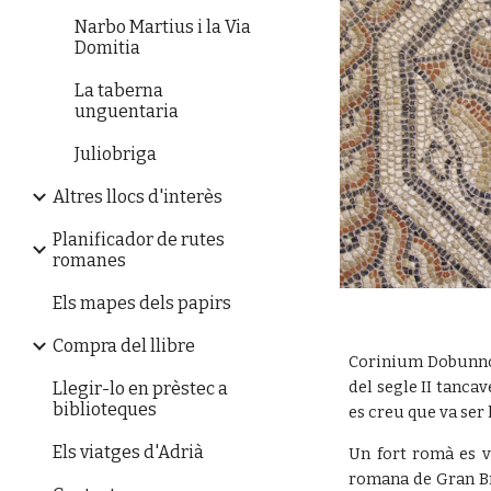
Narbo Martius i la Via
Domitia
La taberna
unguentaria
Juliobriga
Altres llocs d'interès
Planificador de rutes
romanes
Els mapes dels papirs
Compra del llibre
Corinium Dobunnor
del segle II tanca
Llegir-lo en prèstec a
biblioteques
es creu que va ser 
Els viatges d'Adrià
Un fort romà es v
romana de Gran Br