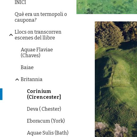
INICI
Què era un termopoli o
caupona?
Llocs on transcorren
escenes del llibre
Aquae Flaviae
(Chaves)
Baiae
Britannia
Corinium
(Cirencester]
Deva ( Chester)
Eboracum (York)
Aquae Sulis (Bath)