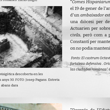
s romanes:
Lucus
(Lugo).
"
Comes Hispaniaru
el 19 de gener de l'a
d'un
ambaixador ext
una diòcesi per d
Actuarien per sobre
civils, però com a p
Constantí per manten
on no podia mantenir
Fonts: El castrum Octavi
fortaleza defensiva . Ori
las ciudades romanas".
a visigòtica descoberta en les
s anys 30. FOTO: Josep Pagans. Extreta
, abans dara