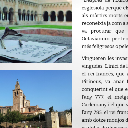
"Després de l’Edic
esglesiola perquè el
als màrtirs morts en
reconeixia ja com a a
va procurar que h
Octavianum, per teni
més feligresos o pel
Vingueren les invas
vingudes. L’inici de
el rei francès, que 
Pirineus, va anar 
conquerint el que 
l’any 777, el metg
Carlemany i el que 
l’any 785, el rei fr
amb dotze monjos de 
va dotar de diverses 