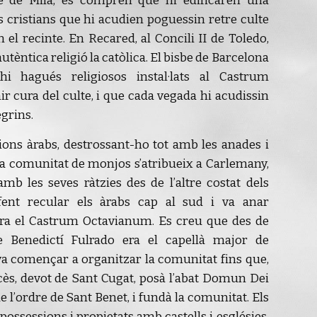
te de Milà, es comprèn que hi edificaren una
s cristians que hi acudien poguessin retre culte
 el recinte. En Recared, al Concili II de Toledo,
utèntica religió la catòlica. El bisbe de Barcelona
i hagués religiosos instal·lats al Castrum
r cura del culte, i que cada vegada hi acudissin
egrins.
ions àrabs, destrossant-ho tot amb les anades i
 la comunitat de monjos s’atribueix a Carlemany,
amb les seves ràtzies des de l’altre costat dels
fent recular els àrabs cap al sud i va anar
era el Castrum Octavianum. Es creu que des de
e Benedictí Fulrado era el capellà major de
va començar a organitzar la comunitat fins que,
ancès, devot de Sant Cugat, posà l’abat Domun Dei
l’ordre de Sant Benet, i fundà la comunitat. Els
possessions i propietats amb castells i esglésies,