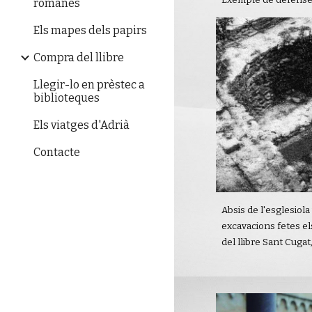
Exemple de defense
romanes
Els mapes dels papirs
Compra del llibre
Llegir-lo en prèstec a
biblioteques
Els viatges d'Adrià
Contacte
Absis de l'esglesiol
excavacions fetes el
del llibre Sant Cugat