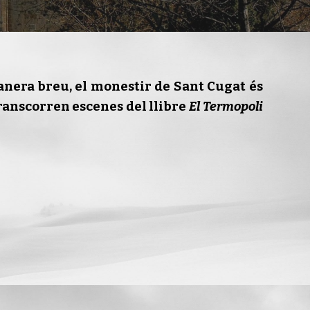
anera breu, el mon
e
stir de Sant Cugat és
transcorren escenes del llibre
El Termopoli