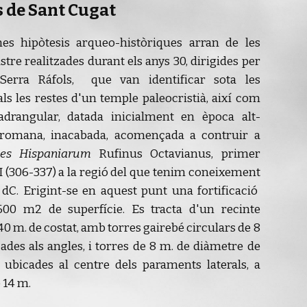
de Sant Cugat
mes hipòtesis arqueo-històriques ar
ran de les
stre realitzades durant els anys 30, dirigides per
erra Ráfols, que van identificar sota les
s les restes d'un temple paleocristià, així com
adrangular, datada inicialment en època alt-
a romana, inacabada, acomençada a contruir a
es Hispaniarum
Ruf
i
n
us
Octavianus, primer
I (306-33
7)
a la regió del que tenim coneixement
V dC. Erigint-se en aquest punt una fortificació
600 m2 de superfície. Es tracta d'un recinte
0 m. de costat, amb torres gairebé circulars de 8
des als angles, i torres de 8 m. de diàmetre de
 ubicades al centre dels paraments laterals, a
 14 m.