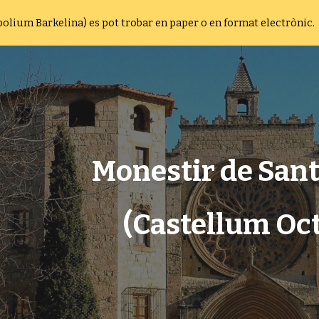
opolium Barkelina) es pot trobar en paper o en format electrònic.
ip to main content
Skip to navigat
Monestir de San
(Castellum Oc