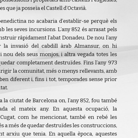
s que ja posseïa el Castell d’Octavià.
enedictina no acabaria d’establir-se perquè els
 les seves incursions. L’any 852 és arrasat pels
construir ràpidament l’abat Donadeu. De nou l’any
r la invasió del cabdill àrab Almansur, on hi
i nou dels seus monjos, i altra vegada totes les
uedar completament destruïdes. Fins l’any 973
irigir la comunitat, més o menys rellevants, amb
n diferent i, fins i tot, temporades sense prior
tat.
a la ciutat de Barcelona on, l’any 852, fou també
ada el mateix any. En aquesta ocupació, la
 Cugat, com he mencionat, també en rebé les
s a més de quedar destruïdes les construccions,
nt arxiu que tenia. En aquella època, aquestes