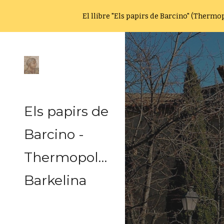
El llibre "Els papirs de Barcino" (Therm
Sk
Els papirs de
Barcino -
Thermopolium
Barkelina