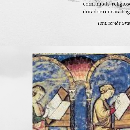
comunitats religios
duradora encara triga
Font: Tomàs Grau,