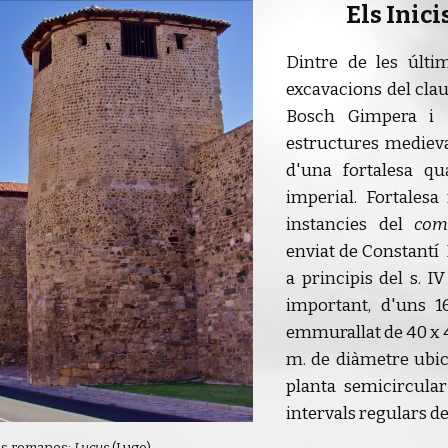
Els Inicis 
Dintre de les últi
excavacions del clau
Bosch Gimpera i S
estructures medieval
d'una fortalesa qu
imperial. Fortales
instancies
del
com
enviat de Constant
í
a principis del s. I
important, d'uns 1
emmurallat de 40 x 4
m. de diàmetre ubica
planta semicircular
intervals regulars de