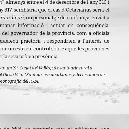
m
", almenys entre el 4 de desembre de l'any 316 i
ny 317, semblaria que el cas d'Octavianus seria el
raordinari
, un personatge de confiança, enviat a
emanar informació i actuar en conseqüència.
 del governador de la província, com a oficials
raefecti praetorii, i respondrien a l'interès de
ir un estricte control sobre aquelles províncies
 la seva pròpia presència.
anum (St. Cugat del Vallés) : de santuario rural a
ol Olesti Vila. "Santuarios suburbanos y del territorio de
Monografía del ICCA
.