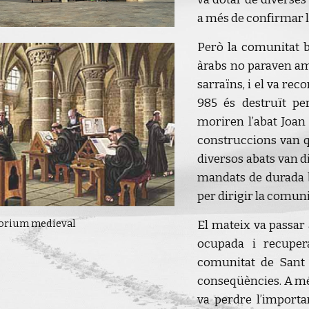
a més de confirmar le
Però la comunitat b
àrabs no paraven amb
sarraïns, i el va re
985 és destruït pe
moriren l’abat Joan 
construccions van q
diversos abats van d
mandats de durada be
per dirigir la comuni
torium medieval
El mateix va passar 
ocupada i recuper
comunitat de Sant
conseqüències. A mé
va perdre l’importa