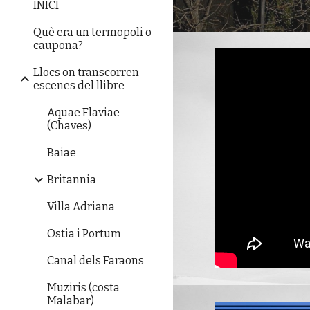
INICI
Què era un termopoli o
caupona?
Llocs on transcorren
escenes del llibre
Aquae Flaviae
(Chaves)
Baiae
Britannia
Villa Adriana
Ostia i Portum
Canal dels Faraons
Muziris (costa
Malabar)