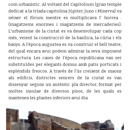
com urbanístic. Al voltant del Capitolium (gran temple
dedicat a la tríada capitolina Júpiter, Juno i Minerva) va
néixer el fòrum mentre es multiplicava l' horrea .
(magatzems enormes i magatzems de mercaderies).
L'urbanisme de la ciutat es va desenvolupar cada cop
més, veient la construcció de la basílica, la cúria i els
banys. A l'època augustea es va construir el bell teatre,
del qual encara avui podem admirar la seva imponent
estructura. Les cases de l'època republicana van ser
substituïdes per elegants domus amb patis porticats i
esplèndids frescos. A través de l'ús creixent de maons
als edificis, districtes sencers de la ciutat es van
dissenyar segons un autèntic pla director, format per
moltes insulae de diversos pisos, de les quals es
mantenen les plantes inferiors avui dia.